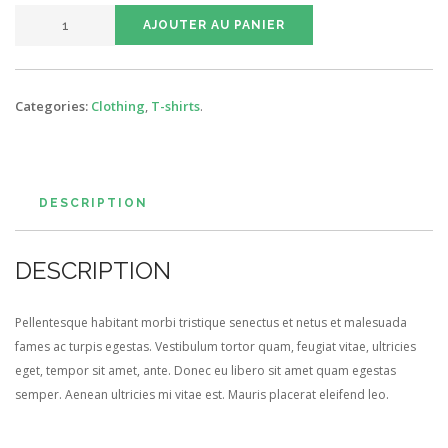
QUANTITÉ
AJOUTER AU PANIER
DE
VLADIMIR
STAINLESS
Categories:
Clothing
,
T-shirts
.
FLASK
DESCRIPTION
DESCRIPTION
Pellentesque habitant morbi tristique senectus et netus et malesuada
fames ac turpis egestas. Vestibulum tortor quam, feugiat vitae, ultricies
eget, tempor sit amet, ante. Donec eu libero sit amet quam egestas
semper. Aenean ultricies mi vitae est. Mauris placerat eleifend leo.