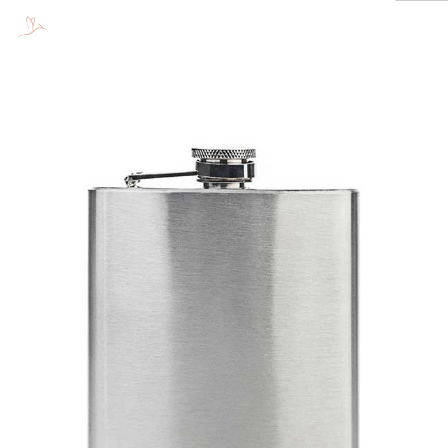
WORKSHOW
ENTREPRENEURS
VOUS
ORGANISATIONS
PRESSE
CONTACT
SEARCH SITE
Previous
Next