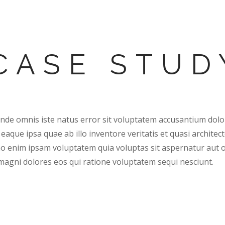
WORKSHOW
ENTREPRENEURS
CASE STUD
 unde omnis iste natus error sit voluptatem accusantium do
aque ipsa quae ab illo inventore veritatis et quasi architect
o enim ipsam voluptatem quia voluptas sit aspernatur aut od
agni dolores eos qui ratione voluptatem sequi nesciunt.