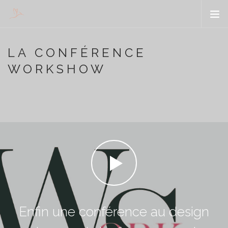
WORKSHOW
LA CONFÉRENCE
ENTREPRENEURS
WORKSHOW
VOUS
ORGANISATIONS
PRESSE
CONTACT
SEARCH SITE
Enfin une conférence au design