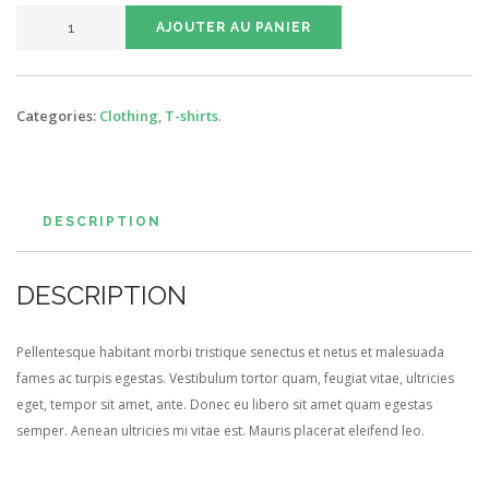
QUANTITÉ
AJOUTER AU PANIER
DE
VLADIMIR
STAINLESS
Categories:
Clothing
,
T-shirts
.
FLASK
DESCRIPTION
DESCRIPTION
Pellentesque habitant morbi tristique senectus et netus et malesuada
fames ac turpis egestas. Vestibulum tortor quam, feugiat vitae, ultricies
eget, tempor sit amet, ante. Donec eu libero sit amet quam egestas
semper. Aenean ultricies mi vitae est. Mauris placerat eleifend leo.