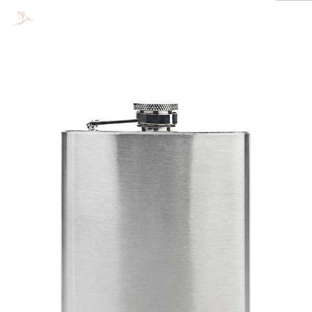
WORKSHOW
ENTREPRENEURS
VOUS
ORGANISATIONS
PRESSE
CONTACT
SEARCH SITE
Previous
Next