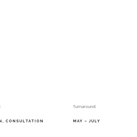
WORKSHOW
ENTREPRENEURS
:
Turnaround:
N, CONSULTATION
MAY – JULY