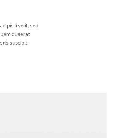
ipisci velit, sed
quam quaerat
ris suscipit