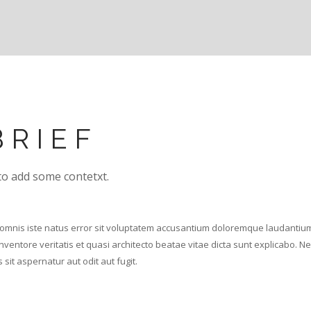
BRIEF
to add some contetxt.
 omnis iste natus error sit voluptatem accusantium doloremque laudantiu
inventore veritatis et quasi architecto beatae vitae dicta sunt explicabo.
sit aspernatur aut odit aut fugit.