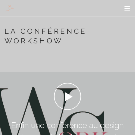
WORKSHOW
LA CONFÉRENCE
ENTREPRENEURS
WORKSHOW
VOUS
ORGANISATIONS
PRESSE
CONTACT
SEARCH SITE
Enfin une conférence au design