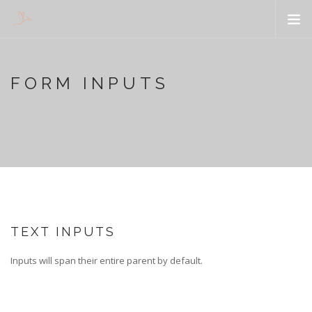
WORKSHOW
FORM INPUTS
ENTREPRENEURS
VOUS
ORGANISATIONS
PRESSE
CONTACT
SEARCH SITE
TEXT INPUTS
Inputs will span their entire parent by default.